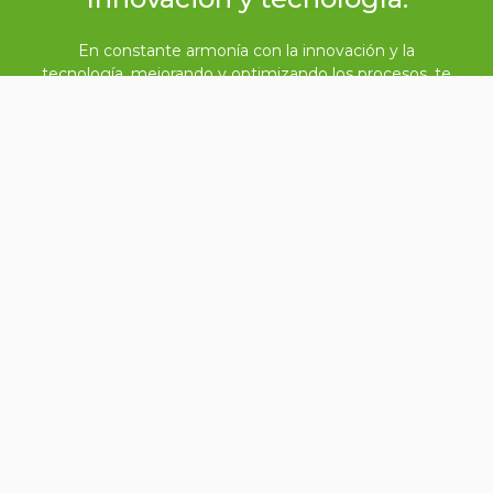
En constante armonía con la innovación y la
tecnología, mejorando y optimizando los procesos, te
ayudamos a comprar y vender de forma acertada.
Nos basamos en el análisis de datos y las posibles
variables para guiarte en un proceso de compraventa
seguro en tiempo record.
Operaciones seguras:
A lo largo de los años perfeccionamos el proceso de
compraventa de forma tal que las operaciones sean
más seguras y eficientes para todas las partes