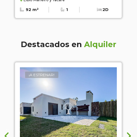
2D
111 m²
2
3
Destacados en
Alquiler
MUY BUENO